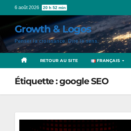
Skip
6 août 2026
20 h 52 min
to
content
Growth & Logos
Penser la croissance. Dire le sens.
RETOUR AU SITE
FRANÇAIS
Étiquette :
google SEO