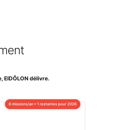
ement
e, EIDÔLON délivre.
6 missions/an • 1 restantes pour 2026