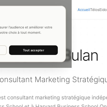
Accueil
Télos
Eido
surer l'audience et améliorer votre
 votre choix à tout moment.
Richard Bulan
Tout accepter
onsultant Marketing Stratégiq
est consultant marketing stratégique indép
s School et à Harvard Business School Onli