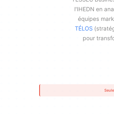
l'IHEDN en ana
équipes marke
TÉLOS
(straté
pour transf
Seule