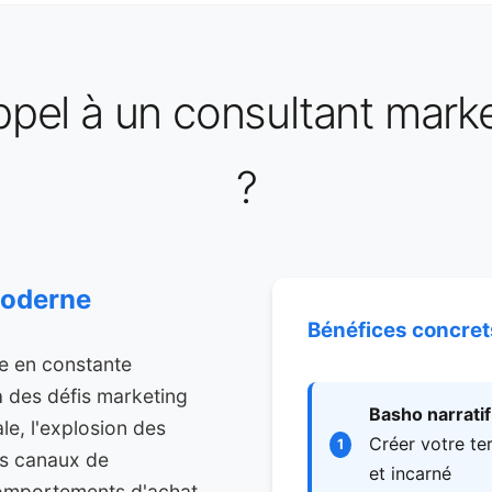
ppel à un consultant mark
?
moderne
Bénéfices concre
e en constante
à des défis marketing
Basho narrati
le, l'explosion des
Créer votre te
1
des canaux de
et incarné
comportements d'achat