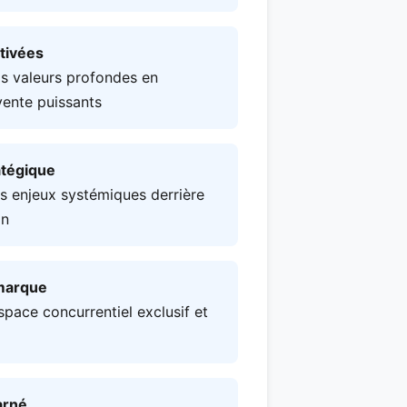
tivées
s valeurs profondes en
ente puissants
atégique
 enjeux systémiques derrière
on
 marque
space concurrentiel exclusif et
arné