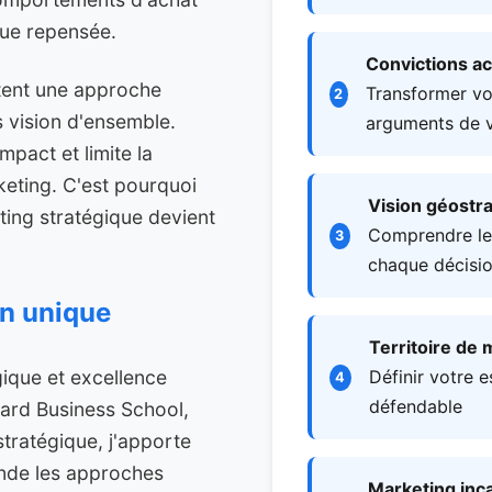
que repensée.
Convictions ac
tent une approche
Transformer vo
2
ns vision d'ensemble.
arguments de v
mpact et limite la
keting. C'est pourquoi
Vision géostr
ting stratégique devient
Comprendre les
3
chaque décisi
n unique
Territoire de
ique et excellence
Définir votre e
4
défendable
ard Business School,
stratégique, j'apporte
ende les approches
Marketing inc