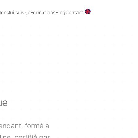
lon
Qui suis-je
Formations
Blog
Contact
ue
endant, formé à
ne, certifié par