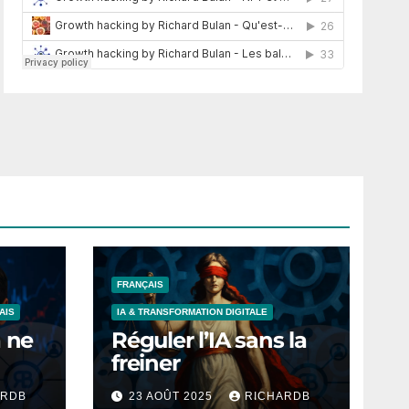
FRANÇAIS
AIS
IA & TRANSFORMATION DIGITALE
a ne
Réguler l’IA sans la
freiner
ARDB
23 AOÛT 2025
RICHARDB