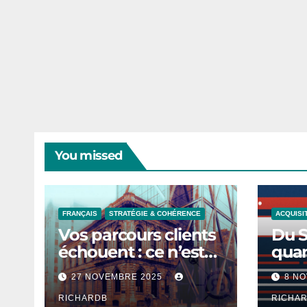
You missed
FRANÇAIS
STRATÉGIE & COHÉRENCE
ACQUISIT
Vos parcours clients
Du S
échouent : ce n’est
quan
pas un problème de
per
27 NOVEMBRE 2025
8 N
design, c’est un
devi
problème de temps
RICHARDB
RICHA