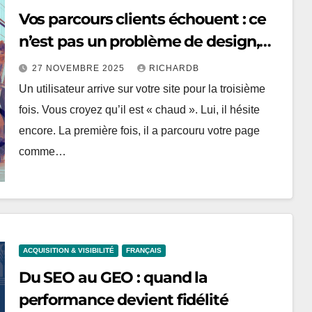
Vos parcours clients échouent : ce
n’est pas un problème de design,
c’est un problème de temps
27 NOVEMBRE 2025
RICHARDB
Un utilisateur arrive sur votre site pour la troisième
fois. Vous croyez qu’il est « chaud ». Lui, il hésite
encore. La première fois, il a parcouru votre page
comme…
ACQUISITION & VISIBILITÉ
FRANÇAIS
Du SEO au GEO : quand la
performance devient fidélité