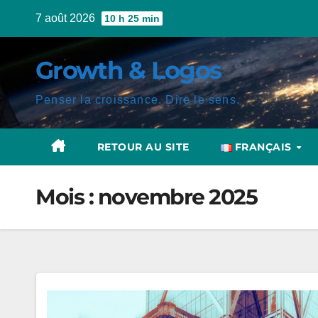
Skip
7 août 2026
10 h 25 min
to
content
Growth & Logos
Penser la croissance. Dire le sens.
RETOUR AU SITE
FRANÇAIS
Mois :
novembre 2025