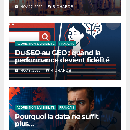
problème de design, c’est un
NOV 27, 2025
RICHARDB
problème de temps
ACQUISITION & VISIBILITÉ
FRANÇAIS
Du SEO au GEO : quand la
performance devient fidélité
NOV 8, 2025
RICHARDB
ACQUISITION & VISIBILITÉ
FRANÇAIS
Pourquoi la data ne suffit
plus…