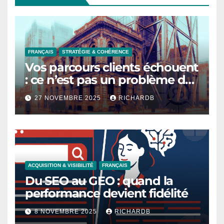
FRANÇAIS
STRATÉGIE & COHÉRENCE
Vos parcours clients échouent
: ce n’est pas un problème de
design, c’est un problème de
27 NOVEMBRE 2025
RICHARDB
temps
ACQUISITION & VISIBILITÉ
FRANÇAIS
Du SEO au GEO : quand la
performance devient fidélité
8 NOVEMBRE 2025
RICHARDB