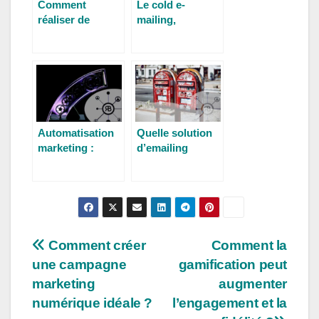
Comment
Le cold e-
réaliser de
mailing,
bonnes
pourquoi,
newsletters ?
comment ?
Automatisation
Quelle solution
marketing :
d’emailing
transformer vos
gratuite pour vos
prospects en
campagnes ?
clients
Comment créer
Comment la
une campagne
gamification peut
marketing
augmenter
numérique idéale ?
l’engagement et la