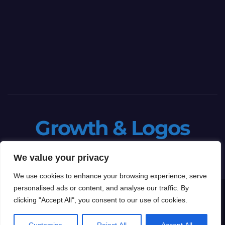
Growth & Logos
Penser la croissance. Dire le sens.
We value your privacy
We use cookies to enhance your browsing experience, serve
personalised ads or content, and analyse our traffic. By
Proudly powered by WordPress
|
Theme: Newspaperex by
Themeansar
.
clicking "Accept All", you consent to our use of cookies.
Home
Boutique
Le blog