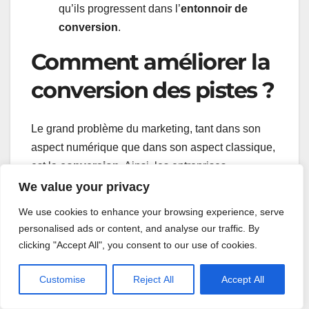
qu’ils progressent dans l’
entonnoir de
conversion
.
Comment améliorer la
conversion des pistes ?
Le grand problème du marketing, tant dans son
aspect numérique que dans son aspect classique,
est la
conversion
. Ainsi, les entreprises
investissent dans la génération de trafic avec des
We value your privacy
outils tels que le
SEO
, le SEA, les événements,
We use cookies to enhance your browsing experience, serve
les réseaux sociaux, etc. Tout cela génère un trafic
personalised ads or content, and analyse our traffic. By
qui doit être converti. Pour cela, il faut alors
clicking "Accept All", you consent to our use of cookies.
générer des pages d’atterrissage, des campagnes
d’emailing, du contenu personnalisé, etc. Le
Customise
Reject All
Accept All
succès d’un processus de conversion dépend