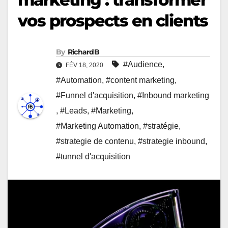
vos prospects en clients
By
RichardB
#Audience
,
FÉV 18, 2020
#Automation
,
#content marketing
,
#Funnel d'acquisition
,
#Inbound marketing
,
#Leads
,
#Marketing
,
#Marketing Automation
,
#stratégie
,
#strategie de contenu
,
#strategie inbound
,
#tunnel d'acquisition