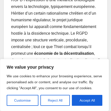
envers la technologie, typiquement européenne.
Héritier d’un certain rationalisme chrétien et d’un
humanisme régulateur, le projet juridique
européen lui apparaît comme fondamentalement
hostile à la dissidence technique. Le RGPD
impose une structure verticale, procédurale,
centralisée ; tout ce que Thiel combat lorsqu’il
promeut une
économie de la décentralisation
,
du code ouvert et de la contractualisation directe. Il
We value your privacy
ne s’agit pas pour lui de nier les abus, mais de
contester la méthode : pour contrer les excès du
We use cookies to enhance your browsing experience, serve
capitalisme numérique, l’Europe choisit
personalised ads or content, and analyse our traffic. By
l’hypertrophie normative ; Thiel préfère
clicking "Accept All", you consent to our use of cookies.
l’accélération maîtrisée, la compétition, la
responsabilité individuelle. L’un parie sur la
Customise
Reject All
Accept All
contrainte, l’autre sur l’agilité.