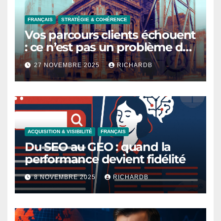
FRANÇAIS
STRATÉGIE & COHÉRENCE
Vos parcours clients échouent
: ce n’est pas un problème de
design, c’est un problème de
27 NOVEMBRE 2025
RICHARDB
temps
ACQUISITION & VISIBILITÉ
FRANÇAIS
Du SEO au GEO : quand la
performance devient fidélité
8 NOVEMBRE 2025
RICHARDB