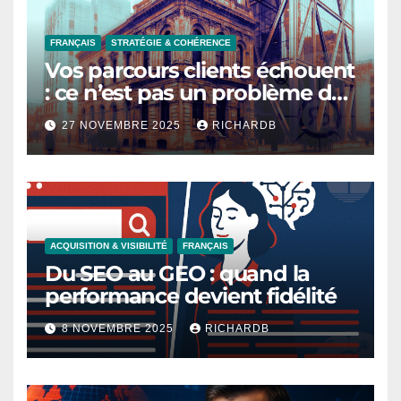
FRANÇAIS
STRATÉGIE & COHÉRENCE
Vos parcours clients échouent
: ce n’est pas un problème de
design, c’est un problème de
27 NOVEMBRE 2025
RICHARDB
temps
ACQUISITION & VISIBILITÉ
FRANÇAIS
Du SEO au GEO : quand la
performance devient fidélité
8 NOVEMBRE 2025
RICHARDB