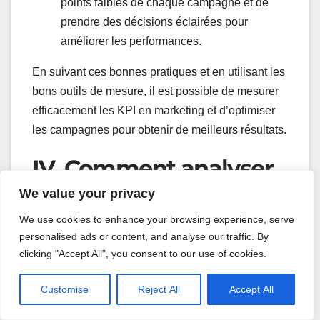
points faibles de chaque campagne et de
prendre des décisions éclairées pour
améliorer les performances.
En suivant ces bonnes pratiques et en utilisant les
bons outils de mesure, il est possible de mesurer
efficacement les KPI en marketing et d’optimiser
les campagnes pour obtenir de meilleurs résultats.
IV. Comment analyser
les résultats ?
We value your privacy
We use cookies to enhance your browsing experience, serve
personalised ads or content, and analyse our traffic. By
L’analyse des résultats est une étape cruciale
clicking "Accept All", you consent to our use of cookies.
dans la mise en place et la gestion des KPI en
marketing. Une fois les KPI sélectionnés et
Customise
Reject All
Accept All
mesurés, il est important de les interpréter pour
prendre des décisions éclairées. Cette partie de