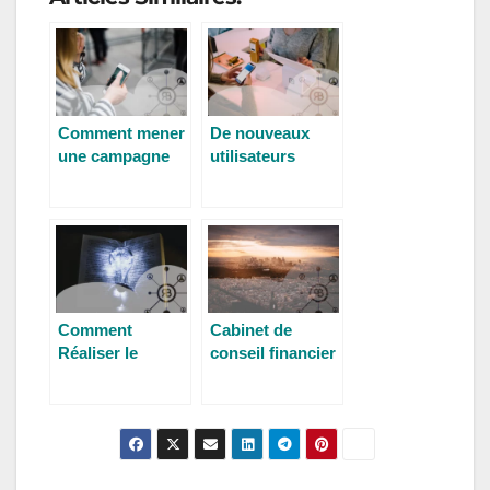
Comment mener
De nouveaux
une campagne
utilisateurs
de marketing par
grâce aux
SMS
coupons
Comment
Cabinet de
Réaliser le
conseil financier
Positionnement
et marketing
Marketing de
digital
Votre Marque ?