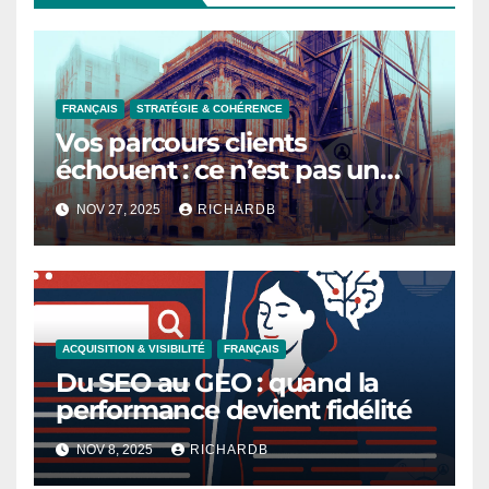
FRANÇAIS
STRATÉGIE & COHÉRENCE
Vos parcours clients
échouent : ce n’est pas un
problème de design, c’est un
NOV 27, 2025
RICHARDB
problème de temps
ACQUISITION & VISIBILITÉ
FRANÇAIS
Du SEO au GEO : quand la
performance devient fidélité
NOV 8, 2025
RICHARDB