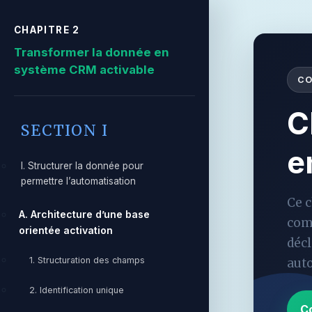
CHAPITRE 2
Transformer la donnée en
système CRM activable
CO
C
SECTION I
e
I. Structurer la donnée pour
permettre l’automatisation
Ce c
A. Architecture d’une base
com
orientée activation
décl
1. Structuration des champs
aut
2. Identification unique
C