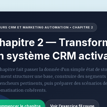
URS CRM ET MARKETING AUTOMATION • CHAPITRE 2
hapitre 2 — Transfor
n système CRM activ
hapitre fait passer la donnée d’un simple état de sto
ment structurer une base, construire des segments 
encheurs pertinents, puis préparer des scénarios de
omatisation cohérents.
ommencer le chapitre
Voir l’exercice fil rouge