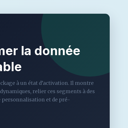
mer la donnée
able
ckage à un état d’activation. Il montre
dynamiques, relier ces segments à des
 personnalisation et de pré-